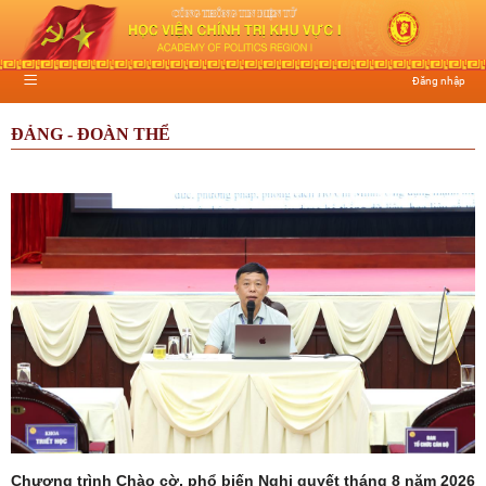
Đăng nhập
ĐẢNG - ĐOÀN THỂ
Chương trình Chào cờ, phổ biến Nghị quyết tháng 8 năm 2026