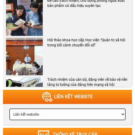
Đề cao trách nhiệm, chủ động phòng ngừa xuất
bản phẩm có dấu hiệu xuyên tạc
Hội thảo khoa học cấp Học viện “Quản trị xã hội
trong bối cảnh chuyển đổi số”
Trách nhiệm của cán bộ, đảng viên về bảo vệ nền
tảng tư tưởng của đảng trên mạng xã hội
LIÊN KẾT WEBSITE
Chương trình Chào cờ, phổ biến Nghị quyết tháng
8 năm 2026
THỐNG KÊ TRUY CẬP