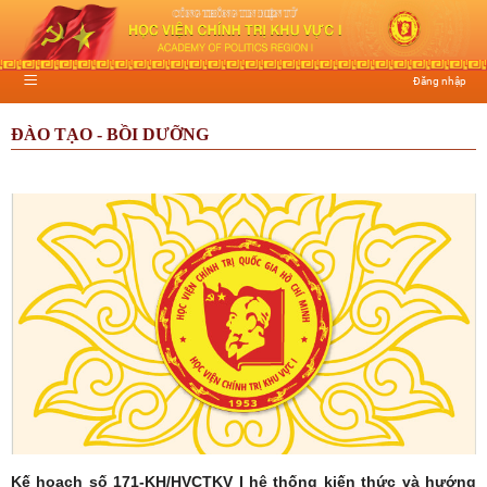
Đăng nhập
ĐÀO TẠO - BỒI DƯỠNG
Kế hoạch số 171-KH/HVCTKV I hệ thống kiến thức và hướng