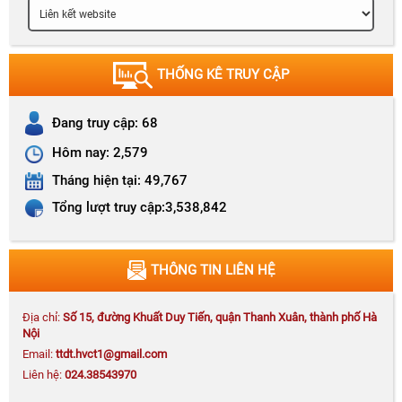
Chương trình Chào cờ, phổ biến Nghị quyết tháng 8
năm 2026
THỐNG KÊ TRUY CẬP
Đang truy cập:
68
Kế hoạch số 171-KH/HVCTKV I hệ thống kiến
Hôm nay:
2,579
thức và hướng dẫn ôn thi tốt nghiệp các lớp
CCLLCT hệ tập trung K72 (tuyển sinh đợt 2)
Tháng hiện tại:
49,767
Tổng lượt truy cập:
3,538,842
Thông báo số 203-TB/HVCTKV I kế hoạch thi bổ
THÔNG TIN LIÊN HỆ
sung lớp CCLLCT
Địa chỉ:
Số 15, đường Khuất Duy Tiến, quận Thanh Xuân, thành phố Hà
Nội
Email:
ttdt.hvct1@gmail.com
Liên hệ:
024.38543970
Quyết định số 655-QĐ/HVCTKV I công khai quyết
toán ngân sách năm 2025 của Học viện Chính trị