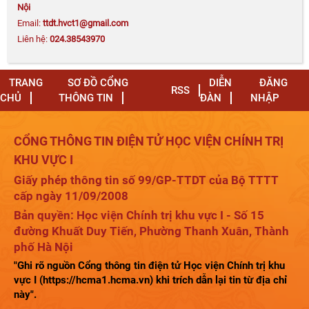
Nội
Email:
ttdt.hvct1@gmail.com
Liên hệ:
024.38543970
Quyết định số 655-QĐ/HVCTKV I công khai quyết
toán ngân sách năm 2025 của Học viện Chính trị
khu vực I
TRANG
SƠ ĐỒ CỔNG
DIỄN
ĐĂNG
RSS
CHỦ
THÔNG TIN
ĐÀN
NHẬP
Xây dựng "lá chắn thép" trên không gian mạng
CỔNG THÔNG TIN ĐIỆN TỬ HỌC VIỆN CHÍNH TRỊ
trong tình hình mới
KHU VỰC I
Giấy phép thông tin số 99/GP-TTDT của Bộ TTTT
cấp ngày 11/09/2008
Bản quyền: Học viện Chính trị khu vực I - Số 15
Phát biểu của Tổng Bí thư, Chủ tịch nước Tô Lâm tại Khai
đường Khuất Duy Tiến, Phường Thanh Xuân, Thành
mạc Hội nghị lần thứ ba Ban Chấp hành Trung ương Đảng
phố Hà Nội
khóa XIV
"Ghi rõ nguồn Cổng thông tin điện tử Học viện Chính trị khu
vực I (https://hcma1.hcma.vn) khi trích dẫn lại tin từ địa chỉ
này".