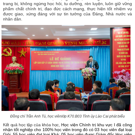
trang bị, không ngừng học hỏi, tu dưỡng, rèn luyện, luôn giữ vững
phẩm chất chính trị, đạo đức cách mạng, thực hiện tốt nhiệm vụ
được giao, xứng đáng với sự tin tưởng của Đảng, Nhà nước và
nhân dân.
Đồng chí Trần Anh Tú,
học viên
lớp K70.B03 Tỉnh ủy Lào Cai phát biểu
Kết quả học tập của khóa học,
Học viện Chính trị khu vực I đã công
nhận tốt nghiệp cho 100% học viên trong đó có 03 học viên đạt loại
Giỏi, 55 học viên đạt loại Khá; 05 học viên được Giám đốc Học viện