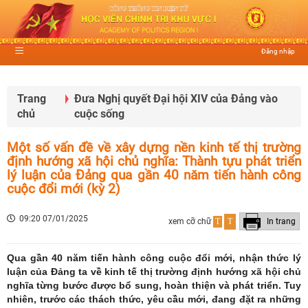
Đăng nhập
Trang
Đưa Nghị quyết Đại hội XIV của Đảng vào
chủ
cuộc sống
Một số vấn đề về xây dựng nền kinh tế thị trường
định hướng xã hội chủ nghĩa: Thành tựu phát triển
lý luận của Đảng qua gần 40 năm tiến hành công
cuộc đổi mới (kỳ 2)
09:20 07/01/2025
xem cỡ chữ
T
T
In trang
Qua gần 40 năm tiến hành công cuộc đổi mới, nhận thức lý
luận của Đảng ta về kinh tế thị trường định hướng xã hội chủ
nghĩa từng bước được bổ sung, hoàn thiện và phát triển. Tuy
nhiên, trước các thách thức, yêu cầu mới, đang đặt ra những