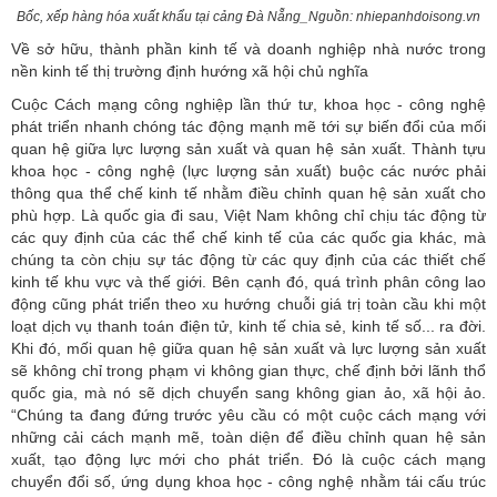
Bốc, xếp hàng hóa xuất khẩu tại cảng Đà Nẵng_Nguồn: nhiepanhdoisong.vn
Về sở hữu, thành phần kinh tế và doanh nghiệp nhà nước trong
nền kinh tế thị trường định hướng xã hội chủ nghĩa
Cuộc Cách mạng công nghiệp lần thứ tư, khoa học - công nghệ
phát triển nhanh chóng tác động mạnh mẽ tới sự biến đổi của mối
quan hệ giữa lực lượng sản xuất và quan hệ sản xuất. Thành tựu
khoa học - công nghệ (lực lượng sản xuất) buộc các nước phải
thông qua thể chế kinh tế nhằm điều chỉnh quan hệ sản xuất cho
phù hợp. Là quốc gia đi sau, Việt Nam không chỉ chịu tác động từ
các quy định của các thể chế kinh tế của các quốc gia khác, mà
chúng ta còn chịu sự tác động từ các quy định của các thiết chế
kinh tế khu vực và thế giới. Bên cạnh đó, quá trình phân công lao
động cũng phát triển theo xu hướng chuỗi giá trị toàn cầu khi một
loạt dịch vụ thanh toán điện tử, kinh tế chia sẻ, kinh tế số... ra đời.
Khi đó, mối quan hệ giữa quan hệ sản xuất và lực lượng sản xuất
sẽ không chỉ trong phạm vi không gian thực, chế định bởi lãnh thổ
quốc gia, mà nó sẽ dịch chuyển sang không gian ảo, xã hội ảo.
“Chúng ta đang đứng trước yêu cầu có một cuộc cách mạng với
những cải cách mạnh mẽ, toàn diện để điều chỉnh quan hệ sản
xuất, tạo động lực mới cho phát triển. Đó là cuộc cách mạng
chuyển đổi số, ứng dụng khoa học - công nghệ nhằm tái cấu trúc