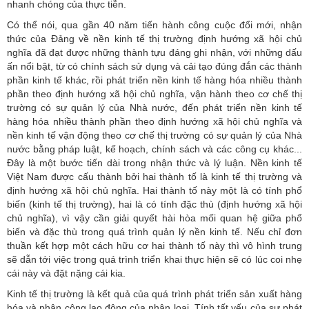
nhanh chóng của thực tiễn.
Có thể nói, qua gần 40 năm tiến hành công cuộc đổi mới, nhận
thức của Đảng về nền kinh tế thị trường định hướng xã hội chủ
nghĩa đã đạt được những thành tựu đáng ghi nhận, với những dấu
ấn nổi bật, từ có chính sách sử dụng và cải tạo đúng đắn các thành
phần kinh tế khác, rồi phát triển nền kinh tế hàng hóa nhiều thành
phần theo định hướng xã hội chủ nghĩa, vận hành theo cơ chế thị
trường có sự quản lý của Nhà nước, đến phát triển nền kinh tế
hàng hóa nhiều thành phần theo định hướng xã hội chủ nghĩa và
nền kinh tế vận động theo cơ chế thị trường có sự quản lý của Nhà
nước bằng pháp luật, kế hoạch, chính sách và các công cụ khác...
Đây là một bước tiến dài trong nhận thức và lý luận. Nền kinh tế
Việt Nam được cấu thành bởi hai thành tố là kinh tế thị trường và
định hướng xã hội chủ nghĩa. Hai thành tố này một là có tính phổ
biến (kinh tế thị trường), hai là có tính đặc thù (định hướng xã hội
chủ nghĩa), vì vậy cần giải quyết hài hòa mối quan hệ giữa phổ
biến và đặc thù trong quá trình quản lý nền kinh tế. Nếu chỉ đơn
thuần kết hợp một cách hữu cơ hai thành tố này thì vô hình trung
sẽ dẫn tới việc trong quá trình triển khai thực hiện sẽ có lúc coi nhẹ
cái này và đặt nặng cái kia.
Kinh tế thị trường là kết quả của quá trình phát triển sản xuất hàng
hóa và phân công lao động của nhân loại. Tính tất yếu của sự phát