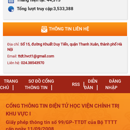
Tổng lượt truy cập:
3,533,388
Thông báo số 203-TB/HVCTKV I kế hoạch thi bổ
THÔNG TIN LIÊN HỆ
sung lớp CCLLCT
Địa chỉ:
Số 15, đường Khuất Duy Tiến, quận Thanh Xuân, thành phố Hà
Nội
Email:
ttdt.hvct1@gmail.com
Liên hệ:
024.38543970
Quyết định số 655-QĐ/HVCTKV I công khai quyết
toán ngân sách năm 2025 của Học viện Chính trị
khu vực I
TRANG
SƠ ĐỒ CỔNG
DIỄN
ĐĂNG
RSS
CHỦ
THÔNG TIN
ĐÀN
NHẬP
Xây dựng "lá chắn thép" trên không gian mạng
CỔNG THÔNG TIN ĐIỆN TỬ HỌC VIỆN CHÍNH TRỊ
trong tình hình mới
KHU VỰC I
Giấy phép thông tin số 99/GP-TTDT của Bộ TTTT
cấp ngày 11/09/2008