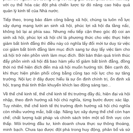
với cụ thể hóa các đột phá chiến lược từ đó nâng cao hiệu quả
quản lý kinh tế của Nhà nước.
Tiếp theo, trong bảo đảm công bằng xã hội, chúng ta luôn nỗ lực
xây dựng mạng lưới an sinh xã hội, phúc lợi xã hội đa tầng nấc,
không bỏ lại ai phía sau. Nhưng nếu tiếp cận theo góc độ coi an
sinh xã hội, phúc lợi xã hội chỉ là phương thức cho việc thực hiện
giảm bất bình đẳng thì điều này có nghĩa lấy đổi mới tư duy từ việc
coi giảm bất bình đẳng làm mục đích sang tư duy lấy việc làm cho
xã hội trở nên phồn vinh làm mục đích. Bởi bản thân quá trình thúc
đẩy phồn vinh xã hội đã bao hàm yếu tố giảm bất bình đẳng, đồng
thời nó thể hiện đích đến mà xã hội muốn hướng tới. Bên cạnh đó,
khi thực hiện phân phối công bằng cũng tạo nội lực cho sự tăng
trưởng. Nội lực ở đây được hiểu là sự ổn định chính trị, ổn định xã
hội, trạng thái tinh thần khuyến khích lao động sáng tạo...
Về thể chế kinh tế, thể chế kinh tế thị trường đầy đủ, hiện đại và hội
nhập, theo định hướng xã hội chủ nghĩa, từng bước được xác lập.
Tuy nhiên, thể chế kinh tế thị trường định hướng xã hội chủ nghĩa
còn nhiều vướng mắc, bất cập. Năng lực xây dựng thể chế còn hạn
chế; chất lượng luật pháp và chính sách trên một số lĩnh vực còn
thấp. Môi trường đầu tư, kinh doanh chưa thực sự thông thoáng,
minh bạch. Chưa tạo được đột phá trong huy động, phân bổ và sử