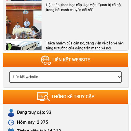
Hội thảo khoa học cấp Học viện “Quản trị xã hội
trong bối cảnh chuyển đổi số”
Trách nhiệm của cán bộ, đảng viên về bảo vệ nền
tảng tư tưởng của đảng trên mạng xã hội
LIÊN KẾT WEBSITE
Chương trình Chào cờ, phổ biến Nghị quyết tháng 8
năm 2026
THỐNG KÊ TRUY CẬP
Đang truy cập:
93
Kế hoạch số 171-KH/HVCTKV I hệ thống kiến
Hôm nay:
2,375
thức và hướng dẫn ôn thi tốt nghiệp các lớp
CCLLCT hệ tập trung K72 (tuyển sinh đợt 2)
Tháng hiện tại:
44,313