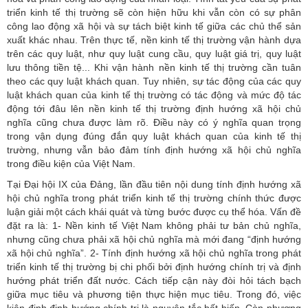
triển kinh tế thị trường sẽ còn hiện hữu khi vẫn còn có sự phân
công lao động xã hội và sự tách biệt kinh tế giữa các chủ thể sản
xuất khác nhau. Trên thực tế, nền kinh tế thị trường vận hành dựa
trên các quy luật, như quy luật cung cầu, quy luật giá trị, quy luật
lưu thông tiền tệ... Khi vận hành nền kinh tế thị trường cần tuân
theo các quy luật khách quan. Tuy nhiên, sự tác động của các quy
luật khách quan của kinh tế thị trường có tác động và mức độ tác
động tới đâu lên nền kinh tế thị trường định hướng xã hội chủ
nghĩa cũng chưa được làm rõ. Điều này có ý nghĩa quan trọng
trong vận dụng đúng đắn quy luật khách quan của kinh tế thị
trường, nhưng vẫn bảo đảm tính định hướng xã hội chủ nghĩa
trong điều kiện của Việt Nam.
Tại Đại hội IX của Đảng, lần đầu tiên nội dung tính định hướng xã
hội chủ nghĩa trong phát triển kinh tế thị trường chính thức được
luận giải một cách khái quát và từng bước được cụ thể hóa. Vấn đề
đặt ra là: 1- Nền kinh tế Việt Nam không phải tư bản chủ nghĩa,
nhưng cũng chưa phải xã hội chủ nghĩa mà mới đang “định hướng
xã hội chủ nghĩa”. 2- Tính định hướng xã hội chủ nghĩa trong phát
triển kinh tế thị trường bị chi phối bởi định hướng chính trị và định
hướng phát triển đất nước. Cách tiếp cận này đòi hỏi tách bạch
giữa mục tiêu và phương tiện thực hiện mục tiêu. Trong đó, việc