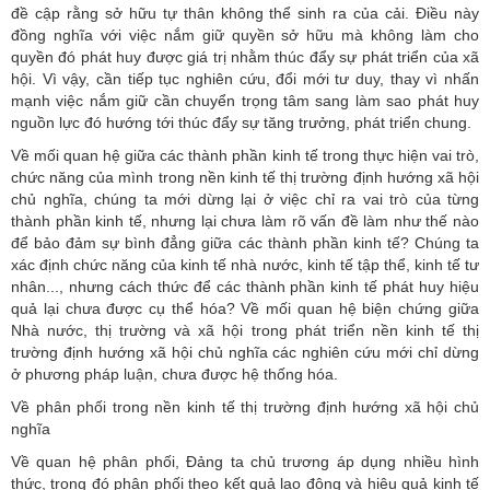
đề cập rằng sở hữu tự thân không thể sinh ra của cải. Điều này
đồng nghĩa với việc nắm giữ quyền sở hữu mà không làm cho
quyền đó phát huy được giá trị nhằm thúc đẩy sự phát triển của xã
hội. Vì vậy, cần tiếp tục nghiên cứu, đổi mới tư duy, thay vì nhấn
mạnh việc nắm giữ cần chuyển trọng tâm sang làm sao phát huy
nguồn lực đó hướng tới thúc đẩy sự tăng trưởng, phát triển chung.
Về mối quan hệ giữa các thành phần kinh tế trong thực hiện vai trò,
chức năng của mình trong nền kinh tế thị trường định hướng xã hội
chủ nghĩa, chúng ta mới dừng lại ở việc chỉ ra vai trò của từng
thành phần kinh tế, nhưng lại chưa làm rõ vấn đề làm như thế nào
để bảo đảm sự bình đẳng giữa các thành phần kinh tế? Chúng ta
xác định chức năng của kinh tế nhà nước, kinh tế tập thể, kinh tế tư
nhân..., nhưng cách thức để các thành phần kinh tế phát huy hiệu
quả lại chưa được cụ thể hóa? Về mối quan hệ biện chứng giữa
Nhà nước, thị trường và xã hội trong phát triển nền kinh tế thị
trường định hướng xã hội chủ nghĩa các nghiên cứu mới chỉ dừng
ở phương pháp luận, chưa được hệ thống hóa.
Về phân phối trong nền kinh tế thị trường định hướng xã hội chủ
nghĩa
Về quan hệ phân phối, Đảng ta chủ trương áp dụng nhiều hình
thức, trong đó phân phối theo kết quả lao động và hiệu quả kinh tế