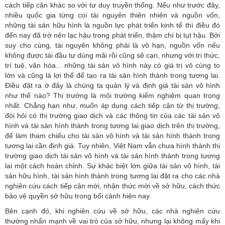
cách tiếp cận khác so với tư duy truyền thống. Nếu như trước đây,
nhiều quốc gia từng coi tài nguyên thiên nhiên và nguồn vốn,
những tài sản hữu hình là nguồn lực phát triển kinh tế thì điều đó
đến nay đã trở nên lạc hậu trong phát triển, thậm chí bị tụt hậu. Bởi
suy cho cùng, tài nguyên không phải là vô hạn, nguồn vốn nếu
không được tái đầu tư dùng mãi rồi cũng sẽ cạn, nhưng với tri thức,
trí tuệ, văn hóa... những tài sản vô hình này có giá trị vô cùng to
lớn và cũng là lợi thế để tạo ra tài sản hình thành trong tương lai.
Điều đặt ra ở đây là chúng ta quản lý và định giá tài sản vô hình
như thế nào? Thị trường là môi trường kiểm nghiệm quan trọng
nhất. Chẳng hạn như, muốn áp dụng cách tiếp cận từ thị trường,
đòi hỏi có thị trường giao dịch và các thông tin của các tài sản vô
hình và tài sản hình thành trong tương lai giao dịch trên thị trường,
để làm tham chiếu cho tài sản vô hình và tài sản hình thành trong
tương lai cần định giá. Tuy nhiên, Việt Nam vẫn chưa hình thành thị
trường giao dịch tài sản vô hình và tài sản hình thành trong tương
lai một cách hoàn chỉnh. Sự khác biệt lớn giữa tài sản vô hình, tài
sản hữu hình, tài sản hình thành trong tương lai đặt ra cho các nhà
nghiên cứu cách tiếp cận mới, nhận thức mới về sở hữu, cách thức
bảo vệ quyền sở hữu trong bối cảnh hiện nay.
Bên cạnh đó, khi nghiên cứu về sở hữu, các nhà nghiên cứu
thường nhấn mạnh về vai trò của sở hữu, nhưng lại không mấy khi