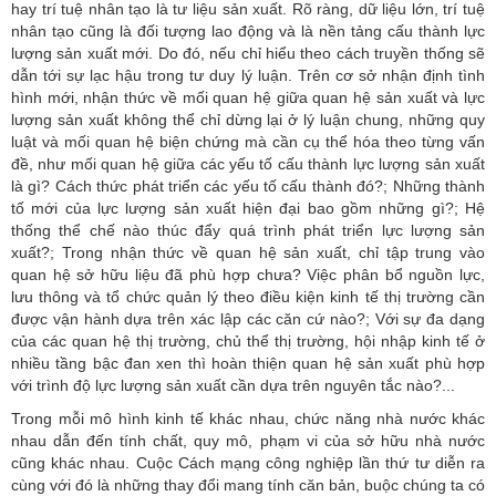
hay trí tuệ nhân tạo là tư liệu sản xuất. Rõ ràng, dữ liệu lớn, trí tuệ
nhân tạo cũng là đối tượng lao động và là nền tảng cấu thành lực
lượng sản xuất mới. Do đó, nếu chỉ hiểu theo cách truyền thống sẽ
dẫn tới sự lạc hậu trong tư duy lý luận. Trên cơ sở nhận định tình
hình mới, nhận thức về mối quan hệ giữa quan hệ sản xuất và lực
lượng sản xuất không thể chỉ dừng lại ở lý luận chung, những quy
luật và mối quan hệ biện chứng mà cần cụ thể hóa theo từng vấn
đề, như mối quan hệ giữa các yếu tố cấu thành lực lượng sản xuất
là gì? Cách thức phát triển các yếu tố cấu thành đó?; Những thành
tố mới của lực lượng sản xuất hiện đại bao gồm những gì?; Hệ
thống thể chế nào thúc đẩy quá trình phát triển lực lượng sản
xuất?; Trong nhận thức về quan hệ sản xuất, chỉ tập trung vào
quan hệ sở hữu liệu đã phù hợp chưa? Việc phân bổ nguồn lực,
lưu thông và tổ chức quản lý theo điều kiện kinh tế thị trường cần
được vận hành dựa trên xác lập các căn cứ nào?; Với sự đa dạng
của các quan hệ thị trường, chủ thể thị trường, hội nhập kinh tế ở
nhiều tầng bậc đan xen thì hoàn thiện quan hệ sản xuất phù hợp
với trình độ lực lượng sản xuất cần dựa trên nguyên tắc nào?...
Trong mỗi mô hình kinh tế khác nhau, chức năng nhà nước khác
nhau dẫn đến tính chất, quy mô, phạm vi của sở hữu nhà nước
cũng khác nhau. Cuộc Cách mạng công nghiệp lần thứ tư diễn ra
cùng với đó là những thay đổi mang tính căn bản, buộc chúng ta có