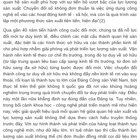
quan hệ sản xuất phù hợp với sự tiến bộ vượt bậc của lực lượng
sản xuất. Chuyển đổi số không đơn thuần là việc ứng dụng công
nghệ số vào các hoạt động kinh tế - xã hội, mà còn là quá trình xác
lập một phương thức sản xuất tiên tiến, hiện đại”(2).
Qua gần 40 năm tiến hành công cuộc đổi mới, chúng ta đã nỗ lực
đổi mới tư duy kinh tế, điều chỉnh các mặt cấu thành quan hệ sản
xuất, đặc biệt là các hình thức sở hữu và các thành phần kinh tế
cho phù hợp nhằm giải phóng và phát triển lực lượng sản xuất. Vận
hành nền kinh tế theo cơ chế thị trường, trong đó tư duy về sở hữu
(từ tập trung quan liêu bao cấp sang kinh tế thị trường, từ đơn sở
hữu sang đa sở hữu) từng bước được đổi mới. Việc chuyển đổi
thành công tư duy về sở hữu mà không đẩy nền kinh tế rơi vào suy
thoái, rối loạn là thành tựu to lớn của Đảng Cộng sản Việt Nam, bởi
thực tế trên thế giới không ít quốc gia đã rơi vào khủng hoảng
nghiêm trọng trong quá trình chuyển đổi tư duy phát triển này. Điều
này một lần nữa khẳng định sự đúng đắn của Đảng ta. Tuy nhiên,
trong bối cảnh khoa học - công nghệ phát triển mạnh mẽ như hiện
nay, việc giải quyết hiệu quả mối quan hệ giữa quan hệ sản xuất và
lực lượng sản xuất không thể dựa theo cách hiểu truyền thống
trước đây. Với sự hình thành và phát triển của hàng loạt thành tựu
công nghệ mới, như dữ liệu lớn, trí tuệ nhân tạo thì cấu thành lực
lượng sản xuất không thể chỉ đơn thuần đồng nhất coi dữ liệu lớn