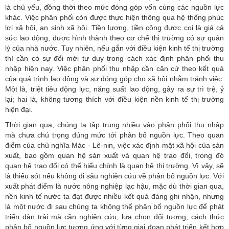
là chủ yếu, đồng thời theo mức đóng góp vốn cùng các nguồn lực
khác. Việc phân phối còn được thực hiện thông qua hệ thống phúc
lợi xã hội, an sinh xã hội. Tiền lương, tiền công được coi là giá cả
sức lao động, được hình thành theo cơ chế thị trường có sự quản
lý của nhà nước. Tuy nhiên, nếu gắn với điều kiện kinh tế thị trường
thì cần có sự đổi mới tư duy trong cách xác định phân phối thu
nhập hiện nay. Việc phân phối thu nhập cần căn cứ theo kết quả
của quá trình lao động và sự đóng góp cho xã hội nhằm tránh việc:
Một là, triệt tiêu động lực, năng suất lao động, gây ra sự trì trệ, ỷ
lại; hai là, không tương thích với điều kiện nền kinh tế thị trường
hiện đại.
Thời gian qua, chúng ta tập trung nhiều vào phân phối thu nhập
mà chưa chú trọng đúng mức tới phân bổ nguồn lực. Theo quan
điểm của chủ nghĩa Mác - Lê-nin, việc xác định mặt xã hội của sản
xuất, bao gồm quan hệ sản xuất và quan hệ trao đổi, trong đó
quan hệ trao đổi có thể hiểu chính là quan hệ thị trường. Vì vậy, sẽ
là thiếu sót nếu không đi sâu nghiên cứu về phân bổ nguồn lực. Với
xuất phát điểm là nước nông nghiệp lạc hậu, mặc dù thời gian qua,
nền kinh tế nước ta đạt được nhiều kết quả đáng ghi nhận, nhưng
là một nước đi sau chúng ta không thể phân bổ nguồn lực để phát
triển dàn trải mà cần nghiên cứu, lựa chọn đối tượng, cách thức
phân bổ nguồn lực tương ứng với từng giai đoạn phát triển kết hợp