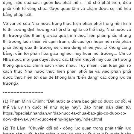
dụng hiệu quả các nguồn lực phát triển. Thể chế phát triển, điều
phối kinh tế vùng chưa được quan tâm và chậm được cụ thể hóa
bằng pháp luật.
Về vai trò của Nhà nước trong thực hiện phân phối trong nền kinh
tế thị trường định hướng xã hội chủ nghĩa có thể thấy, Nhà nước và
thị trường đều tham gia vào quá trình thực hiện phân phối, nhưng
thị trường luôn thiên về cạnh tranh, đề cao lợi nhuận nên nếu phân
phối thông qua thị trường sẽ chứa đựng nhiều yếu tố không công
bằng, dẫn tới phân hóa giàu nghèo, hủy hoại môi trường... Chỉ có
Nhà nước mới giải quyết được các khiếm khuyết này của thị trường
thông qua các chính sách khác nhau. Tuy nhiên, cần luận giải rõ
cách thức Nhà nước thực hiện phân phối lại và việc phân phối
được thực hiện tới đâu để không làm “biến dạng” các động lực thị
trường./.
---------------------------
(1) Phạm Minh Chính: “Đất nước ta chưa bao giờ có được cơ đồ, vị
thế và uy tín quốc tế như ngày nay”, Báo Nhân dân điện tử,
https://special.nhandan.vn/dat-nuoc-ta-chua-bao-gio-co-duoc-co-
do-vi-the-va-uy-tin-quoc-te-nhu-ngay-nay/index.html
(2) Tô Lâm: “Chuyển đổi số - động lực quan trọng phát triển lực