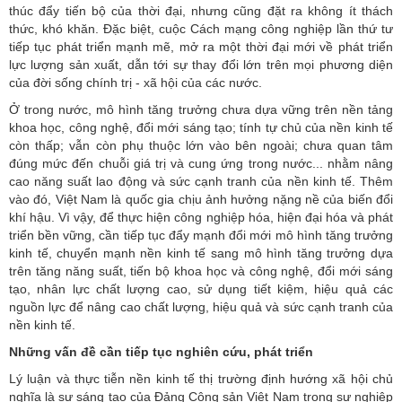
thúc đẩy tiến bộ của thời đại, nhưng cũng đặt ra không ít thách
thức, khó khăn. Đặc biệt, cuộc Cách mạng công nghiệp lần thứ tư
tiếp tục phát triển mạnh mẽ, mở ra một thời đại mới về phát triển
lực lượng sản xuất, dẫn tới sự thay đổi lớn trên mọi phương diện
của đời sống chính trị - xã hội của các nước.
Ở trong nước, mô hình tăng trưởng chưa dựa vững trên nền tảng
khoa học, công nghệ, đổi mới sáng tạo; tính tự chủ của nền kinh tế
còn thấp; vẫn còn phụ thuộc lớn vào bên ngoài; chưa quan tâm
đúng mức đến chuỗi giá trị và cung ứng trong nước... nhằm nâng
cao năng suất lao động và sức cạnh tranh của nền kinh tế. Thêm
vào đó, Việt Nam là quốc gia chịu ảnh hưởng nặng nề của biến đổi
khí hậu. Vì vậy, để thực hiện công nghiệp hóa, hiện đại hóa và phát
triển bền vững, cần tiếp tục đẩy mạnh đổi mới mô hình tăng trưởng
kinh tế, chuyển mạnh nền kinh tế sang mô hình tăng trưởng dựa
trên tăng năng suất, tiến bộ khoa học và công nghệ, đổi mới sáng
tạo, nhân lực chất lượng cao, sử dụng tiết kiệm, hiệu quả các
nguồn lực để nâng cao chất lượng, hiệu quả và sức cạnh tranh của
nền kinh tế.
Những vấn đề cần tiếp tục nghiên cứu, phát triển
Lý luận và thực tiễn nền kinh tế thị trường định hướng xã hội chủ
nghĩa là sự sáng tạo của Đảng Cộng sản Việt Nam trong sự nghiệp