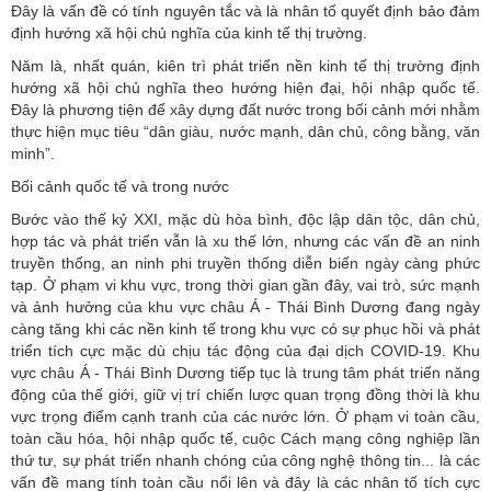
Đây là vấn đề có tính nguyên tắc và là nhân tố quyết định bảo đảm
định hướng xã hội chủ nghĩa của kinh tế thị trường.
Năm là, nhất quán, kiên trì phát triển nền kinh tế thị trường định
hướng xã hội chủ nghĩa theo hướng hiện đại, hội nhập quốc tế.
Đây là phương tiện để xây dựng đất nước trong bối cảnh mới nhằm
thực hiện mục tiêu “dân giàu, nước mạnh, dân chủ, công bằng, văn
minh”.
Bối cảnh quốc tế và trong nước
Bước vào thế kỷ XXI, mặc dù hòa bình, độc lập dân tộc, dân chủ,
hợp tác và phát triển vẫn là xu thế lớn, nhưng các vấn đề an ninh
truyền thống, an ninh phi truyền thống diễn biến ngày càng phức
tạp. Ở phạm vi khu vực, trong thời gian gần đây, vai trò, sức mạnh
và ảnh hưởng của khu vực châu Á - Thái Bình Dương đang ngày
càng tăng khi các nền kinh tế trong khu vực có sự phục hồi và phát
triển tích cực mặc dù chịu tác động của đại dịch COVID-19. Khu
vực châu Á - Thái Bình Dương tiếp tục là trung tâm phát triển năng
động của thế giới, giữ vị trí chiến lược quan trọng đồng thời là khu
vực trọng điểm cạnh tranh của các nước lớn. Ở phạm vi toàn cầu,
toàn cầu hóa, hội nhập quốc tế, cuộc Cách mạng công nghiệp lần
thứ tư, sự phát triển nhanh chóng của công nghệ thông tin... là các
vấn đề mang tính toàn cầu nổi lên và đây là các nhân tố tích cực