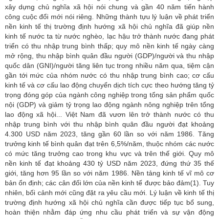
xây dựng chủ nghĩa xã hội nói chung và gần 40 năm tiến hành
công cuộc đổi mới nói riêng. Những thành tựu lý luận về phát triển
nền kinh tế thị trường định hướng xã hội chủ nghĩa đã giúp nền
kinh tế nước ta từ nước nghèo, lạc hậu trở thành nước đang phát
triển có thu nhập trung bình thấp; quy mô nền kinh tế ngày càng
mở rộng, thu nhập bình quân đầu người (GDP)/người và thu nhập
quốc dân (GNI)/người tăng liên tục trong nhiều năm qua, tiệm cận
gần tới mức của nhóm nước có thu nhập trung bình cao; cơ cấu
kinh tế và cơ cấu lao động chuyển dịch tích cực theo hướng tăng tỷ
trọng đóng góp của ngành công nghiệp trong tổng sản phẩm quốc
nội (GDP) và giảm tỷ trọng lao động ngành nông nghiệp trên tổng
lao động xã hội... Việt Nam đã vươn lên trở thành nước có thu
nhập trung bình với thu nhập bình quân đầu người đạt khoảng
4.300 USD năm 2023, tăng gần 60 lần so với năm 1986. Tăng
trưởng kinh tế bình quân đạt trên 6,5%/năm, thuộc nhóm các nước
có mức tăng trưởng cao trong khu vực và trên thế giới. Quy mô
nền kinh tế đạt khoảng 430 tỷ USD năm 2023, đứng thứ 35 thế
giới, tăng hơn 95 lần so với năm 1986. Nền tảng kinh tế vĩ mô cơ
bản ổn định; các cân đối lớn của nền kinh tế được bảo đảm(1). Tuy
nhiên, bối cảnh mới cũng đặt ra yêu cầu mới. Lý luận về kinh tế thị
trường định hướng xã hội chủ nghĩa cần được tiếp tục bổ sung,
hoàn thiện nhằm đáp ứng nhu cầu phát triển và sự vận động