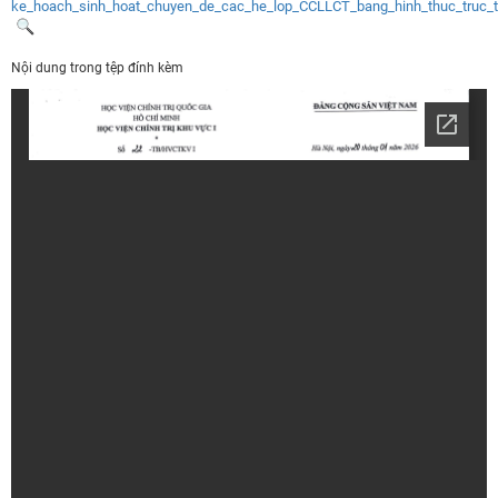
ke_hoach_sinh_hoat_chuyen_de_cac_he_lop_CCLLCT_bang_hinh_thuc_truc_t
Nội dung trong tệp đính kèm