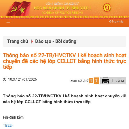
Đăng nhập
Trang chủ
Đào tạo - Bồi dưỡng
Thông báo số 22-TB/HVCTKV I kế hoạch sinh hoạt
chuyên đề các hệ lớp CCLLCT bằng hình thức trực
tiếp
10:37 21/01/2026
xem cỡ chữ
T
T
In trang
Thông báo số 22-TB/HVCTKV I kế hoạch sinh hoạt chuyên đề
các hệ lớp CCLLCT bằng hình thức trực tiếp
File đính kèm
TB22-