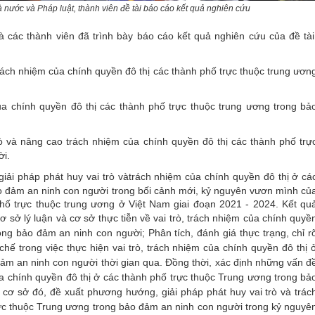
 nước và Pháp luật, thành viên đề tài
báo cáo kết quả nghiên cứu
các thành viên đã trình bày báo cáo kết quả nghiên cứu của đề tài
trách nhiệm của chính quyền đô thị các thành phố trực thuộc trung ươn
ủa chính quyền đô thị các thành phố trực thuộc trung ương trong bả
ò và nâng cao trách nhiệm của chính quyền đô thị các thành phố trự
ời.
giải pháp phát huy vai trò và
trách nhiệm của chính quyền đô thị ở cá
ảo đảm an ninh con người trong bối cảnh mới, kỷ nguyên vươn mình củ
phố trực thuộc trung ương ở Việt Nam giai đoạn 2021 - 2024. Kết qu
ơ sở lý luận và cơ sở thực tiễn về vai trò, trách nhiệm của chính quyề
ong bảo đảm an ninh con người; Phân tích, đánh giá thực trạng, chỉ r
chế trong
việc thực hiện vai trò, trách nhiệm của chính quyền đô thị 
ảm an ninh con người thời gian qua
. Đồng thời, xác định những vấn đ
của chính quyền đô thị ở các thành phố trực thuộc Trung ương trong bả
n cơ sở đó, đề xuất phương hướng, giải pháp
phát huy vai trò và trác
rực thuộc Trung ương trong bảo đảm an ninh con người
trong kỷ nguyê