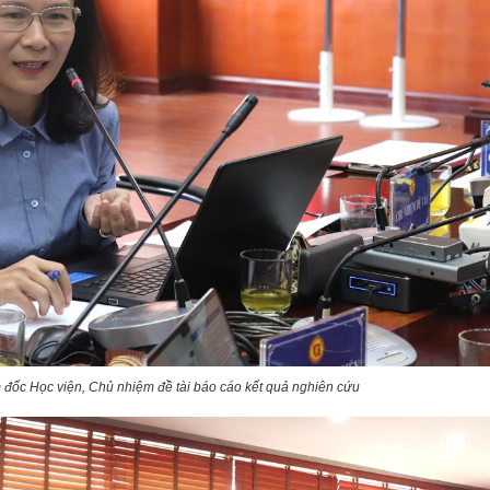
đốc Học viện, Chủ nhiệm đề tài
báo cáo kết quả nghiên cứu