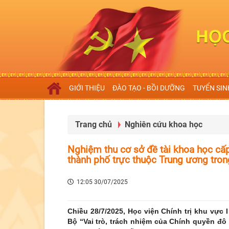
GIỚI THIỆU
ĐÀO TẠO - BỒI DƯỠNG
TUYỂN SIN
Trang chủ
Nghiên cứu khoa học
Nghiệm thu cơ sở đề tài khoa học cấp
thành phố trực thuộc Trung ương tro
12:05 30/07/2025
Chiều 28/7/2025, Học viện Chính trị khu vực
Bộ “Vai trò, trách nhiệm của Chính quyền đô