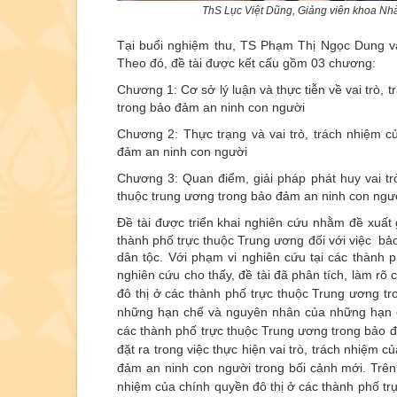
ThS Lục Việt Dũng, Giảng viên khoa Nhà
Tại buổi nghiệm thu, TS Phạm Thị Ngọc Dung và 
Theo đó, đề tài được kết cấu gồm 03 chương:
Chương 1: Cơ sở lý luận và thực tiễn về vai trò, 
trong bảo đảm an ninh con người
Chương 2: Thực trạng và vai trò, trách nhiệm c
đảm an ninh con người
Chương 3: Quan điểm, giải pháp phát huy vai tr
thuộc trung ương trong bảo đảm an ninh con ngư
Đề tài được triển khai nghiên cứu nhằm đ
ề xuất 
thành phố trực thuộc Trung ương đối với việc b
dân tộc. Với phạm vi nghiên cứu tại các thành 
nghiên cứu cho thấy, đề tài đã phân tích, l
àm rõ c
đô thị ở các thành phố trực thuộc Trung ương tr
những hạn chế và nguyên nhân của những hạn 
các thành phố trực thuộc Trung ương trong bảo đ
đặt ra trong
việc thực hiện vai trò, trách nhiệm 
đảm an ninh con người
trong bối cảnh mới. Trê
nhiệm của chính quyền đô thị ở các thành phố t