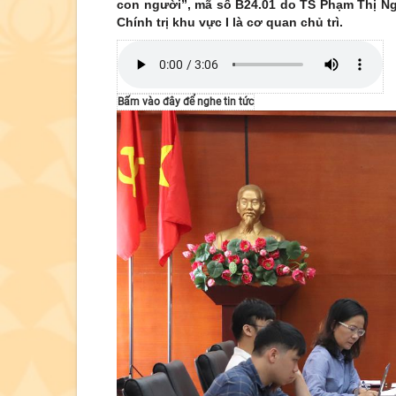
con người”, mã số B24.01 do TS Phạm Thị Ng
Chính trị khu vực I là cơ quan chủ trì.
Bấm vào đây để nghe tin tức