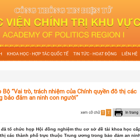
H
KHOA HỌC - HỢP TÁC QUỐC TẾ
TIN TỨC - HOẠT ĐỘNG
LIÊN HỆ
 Bộ “Vai trò, trách nhiệm của Chính quyền đô thị các
ng bảo đảm an ninh con người”
xem cỡ chữ
T
T
In trang
 I đã tổ chức họp Hội đồng nghiệm thu cơ sở đề tài khoa học cấ
 thị các thành phố trực thuộc Trung ương trong bảo đảm an nin