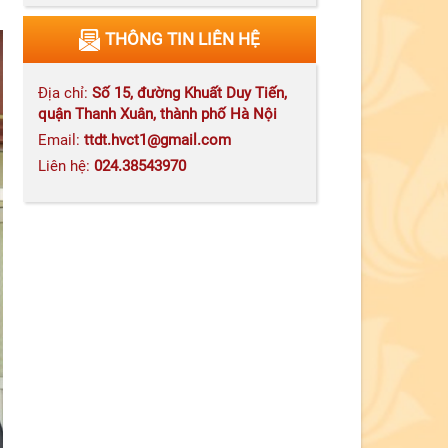
Tăng cường công tác phòng,
THÔNG TIN LIÊN HỆ
chống tham nhũng, lãng phí,
tiêu cực góp phần xây dựng
đảng và hệ thống chính trị trong
Địa chỉ:
Số 15, đường Khuất Duy Tiến,
sạch, vững mạnh trong kỷ
nguyên mới
quận Thanh Xuân, thành phố Hà Nội
Email:
ttdt.hvct1@gmail.com
Liên hệ:
024.38543970