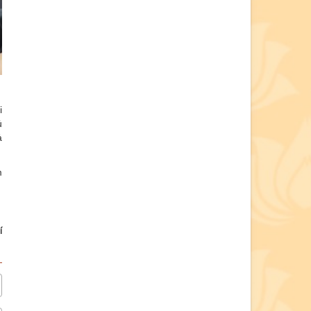
i
ủ
ả
m
í