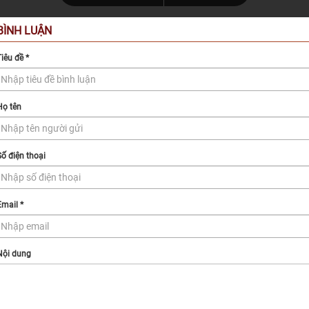
BÌNH LUẬN
Tiêu đề
*
Họ tên
Số điện thoại
Email
*
Nội dung