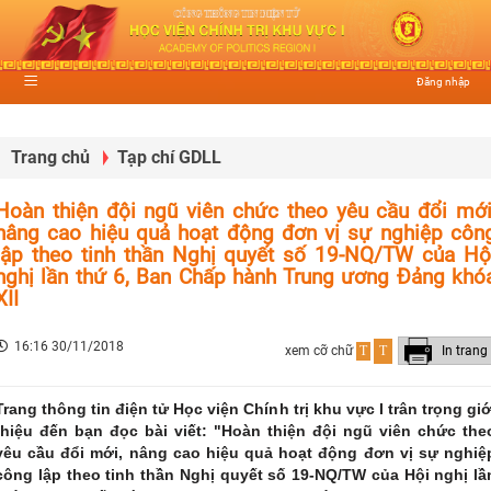
Đăng nhập
Trang chủ
Tạp chí GDLL
Hoàn thiện đội ngũ viên chức theo yêu cầu đổi mới
nâng cao hiệu quả hoạt động đơn vị sự nghiệp côn
lập theo tinh thần Nghị quyết số 19-NQ/TW của Hộ
nghị lần thứ 6, Ban Chấp hành Trung ương Đảng khó
XII
16:16 30/11/2018
xem cỡ chữ
T
T
In trang
Trang thông tin điện tử Học viện Chính trị khu vực I trân trọng giớ
thiệu đến bạn đọc bài viết: "Hoàn thiện đội ngũ viên chức the
yêu cầu đổi mới, nâng cao hiệu quả hoạt động đơn vị sự nghiệ
công lập theo tinh thần Nghị quyết số 19-NQ/TW của Hội nghị lầ