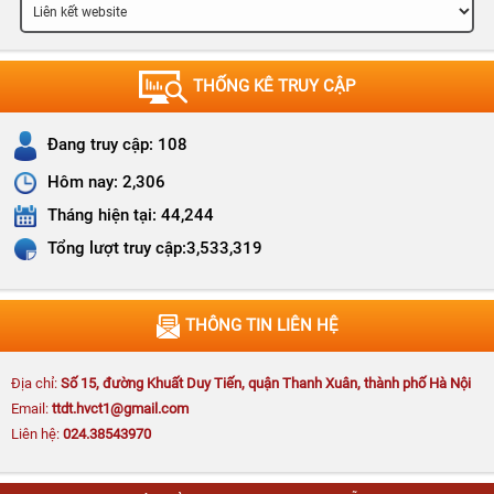
Chương trình Chào cờ, phổ biến Nghị quyết tháng 8
năm 2026
THỐNG KÊ TRUY CẬP
Đang truy cập:
108
Kế hoạch số 171-KH/HVCTKV I hệ thống kiến thức và
Hôm nay:
2,306
hướng dẫn ôn thi tốt nghiệp các lớp CCLLCT hệ tập
trung K72 (tuyển sinh đợt 2)
Tháng hiện tại:
44,244
Tổng lượt truy cập:
3,533,319
Thông báo số 203-TB/HVCTKV I kế hoạch thi bổ sung
THÔNG TIN LIÊN HỆ
lớp CCLLCT
Địa chỉ:
Số 15, đường Khuất Duy Tiến, quận Thanh Xuân, thành phố Hà Nội
Email:
ttdt.hvct1@gmail.com
Liên hệ:
024.38543970
Quyết định số 655-QĐ/HVCTKV I công khai quyết
toán ngân sách năm 2025 của Học viện Chính trị khu