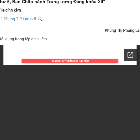
thứ 6, Ban Chấp hành Trung ương Đảng khóa XII".
File đính kèm
11 Phung T P Lan.pdf
Phùng Thị Phong La
Nội dung trong tệp đính kèm