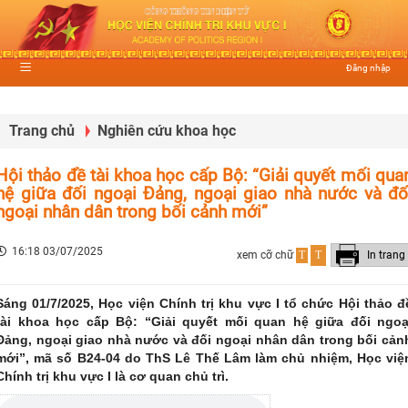
Đăng nhập
Trang chủ
Nghiên cứu khoa học
Hội thảo đề tài khoa học cấp Bộ: “Giải quyết mối qua
hệ giữa đối ngoại Đảng, ngoại giao nhà nước và đố
ngoại nhân dân trong bối cảnh mới”
16:18 03/07/2025
xem cỡ chữ
T
T
In trang
Sáng 01/7/2025, Học viện Chính trị khu vực I tổ chức Hội thảo đ
tài khoa học cấp Bộ: “Giải quyết mối quan hệ giữa đối ngoạ
Đảng, ngoại giao nhà nước và đối ngoại nhân dân trong bối cản
mới”, mã số B24-04 do ThS Lê Thế Lâm làm chủ nhiệm, Học việ
Chính trị khu vực I là cơ quan chủ trì.