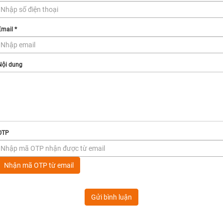
Email
*
Nội dung
OTP
Nhận mã OTP từ email
Gửi bình luận