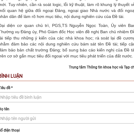
mới. Tuy nhiên, cần rà soát logic, lỗi kỹ thuật, làm rõ khung lý thuyết v
mối quan hệ giữa đối ngoại Đảng, ngoại giao Nhà nước và đối ngoạ
nhân dân để làm rõ hơn mục tiêu, nội dung nghiên cứu của Đề tài.
Đại diện cơ quan chủ trì, PGS,TS Nguyễn Ngọc Toàn,
Ủy viên Ba
Thường vụ Đảng ủy, Phó Giám đốc Học viện
đề nghị Ban chủ nhiệm Đ
tài tiếp thu những ý kiến của các nhà khoa học; rà soát lại đề cươn
nhằm đảm bảo các nội dung nghiên cứu bám sát tên Đề tài; tiếp cậ
đảm bảo bản chất trường Đảng; bổ sung báo cáo kiến nghị của Đề tà
trên cơ sở gắn mục tiêu đối ngoại với mục tiêu phát triển của đất nước.
Trung tâm Thông tin khoa học và Tạp ch
BÌNH LUẬN
Tiêu đề
*
Họ tên
Số điện thoại