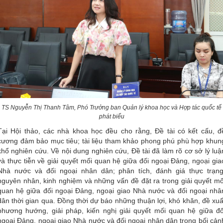
TS Nguyễn Thị Thanh Tâm, Phó Trưởng ban Quản lý khoa học và Hợp tác quốc tế
phát biểu
Tại Hội thảo, các nhà khoa học đều cho rằng, Đề tài có kết cấu, đ
cương đảm bảo mục tiêu; tài liệu tham khảo phong phú phù hợp khun
khổ nghiên cứu. Về nội dung nghiên cứu, Đề tài đã làm rõ cơ sở lý luậ
và thực tiễn về giải quyết mối quan hệ giữa đối ngoại Đảng, ngoại gia
Nhà nước và đối ngoại nhân dân; phân tích, đánh giá thực trạng
nguyên nhân, kinh nghiệm và những vấn đề đặt ra trong giải quyết mố
quan hệ giữa đối ngoại Đảng, ngoại giao Nhà nước và đối ngoại nhâ
dân thời gian qua. Đồng thời dự báo những thuận lợi, khó khăn, đề xuấ
phương hướng, giải pháp, kiến nghị giải quyết mối quan hệ giữa đố
ngoại Đảng, ngoại giao Nhà nước và đối ngoại nhân dân trong bối cản