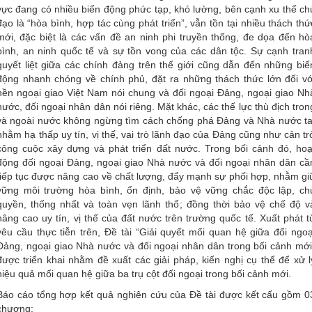
vực đang có nhiều biến động phức tạp, khó lường, bên cạnh xu thế ch
đạo là “hòa bình, hợp tác cùng phát triển”, vẫn tồn tại nhiều thách thứ
mới, đặc biệt là các vấn đề an ninh phi truyền thống, đe dọa đến hò
bình, an ninh quốc tế và sự tồn vong của các dân tộc. Sự cạnh tran
quyết liệt giữa các chính đảng trên thế giới cũng dẫn đến những biế
động nhanh chóng về chính phủ, đặt ra những thách thức lớn đối vớ
nền ngoại giao Việt Nam nói chung và đối ngoại Đảng, ngoại giao Nh
nước, đối ngoại nhân dân nói riêng. Mặt khác, các thế lực thù địch tron
và ngoài nước không ngừng tìm cách chống phá Đảng và Nhà nước ta
nhằm hạ thấp uy tín, vị thế, vai trò lãnh đạo của Đảng cũng như cản tr
công cuộc xây dựng và phát triển đất nước. Trong bối cảnh đó, hoạ
động đối ngoại Đảng, ngoại giao Nhà nước và đối ngoại nhân dân cầ
tiếp tục được nâng cao về chất lượng, đẩy mạnh sự phối hợp, nhằm gi
vững môi trường hòa bình, ổn định, bảo vệ vững chắc độc lập, ch
quyền, thống nhất và toàn vẹn lãnh thổ; đồng thời bảo vệ chế độ v
nâng cao uy tín, vị thế của đất nước trên trường quốc tế. Xuất phát t
yêu cầu thực tiễn trên, Đề tài “Giải quyết mối quan hệ giữa đối ngoạ
Đảng, ngoại giao Nhà nước và đối ngoại nhân dân trong bối cảnh mới
được triển khai nhằm đề xuất các giải pháp, kiến nghị cụ thể để xử l
hiệu quả mối quan hệ giữa ba trụ cột đối ngoại trong bối cảnh mới.
Báo cáo tổng hợp kết quả nghiên cứu của Đề tài được kết cấu gồm 0
chương: