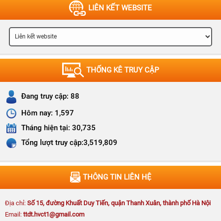
LIÊN KẾT WEBSITE
Quyết định số 655-QĐ/HVCTKV I công khai quyết
toán ngân sách năm 2025 của Học viện Chính trị khu
vực I
THỐNG KÊ TRUY CẬP
Đang truy cập:
88
Xây dựng "lá chắn thép" trên không gian mạng trong
Hôm nay:
1,597
tình hình mới
Tháng hiện tại:
30,735
Tổng lượt truy cập:
3,519,809
Phát biểu của Tổng Bí thư, Chủ tịch nước Tô Lâm tại Khai mạc
THÔNG TIN LIÊN HỆ
Hội nghị lần thứ ba Ban Chấp hành Trung ương Đảng khóa XIV
Địa chỉ:
Số 15, đường Khuất Duy Tiến, quận Thanh Xuân, thành phố Hà Nội
Email:
ttdt.hvct1@gmail.com