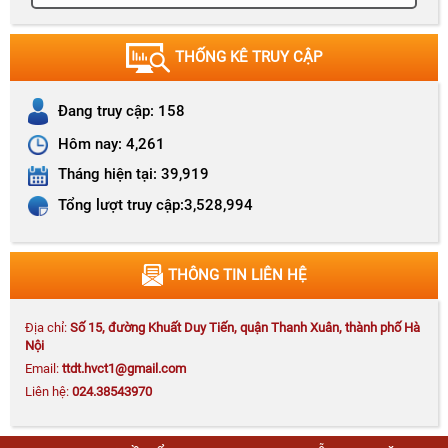
Chương trình Chào cờ, phổ biến Nghị quyết tháng 8
năm 2026
THỐNG KÊ TRUY CẬP
Đang truy cập:
158
Kế hoạch số 171-KH/HVCTKV I hệ thống kiến
Hôm nay:
4,261
thức và hướng dẫn ôn thi tốt nghiệp các lớp
CCLLCT hệ tập trung K72 (tuyển sinh đợt 2)
Tháng hiện tại:
39,919
Tổng lượt truy cập:
3,528,994
Thông báo số 203-TB/HVCTKV I kế hoạch thi bổ
THÔNG TIN LIÊN HỆ
sung lớp CCLLCT
Địa chỉ:
Số 15, đường Khuất Duy Tiến, quận Thanh Xuân, thành phố Hà
Nội
Email:
ttdt.hvct1@gmail.com
Liên hệ:
024.38543970
Quyết định số 655-QĐ/HVCTKV I công khai quyết
toán ngân sách năm 2025 của Học viện Chính trị
khu vực I