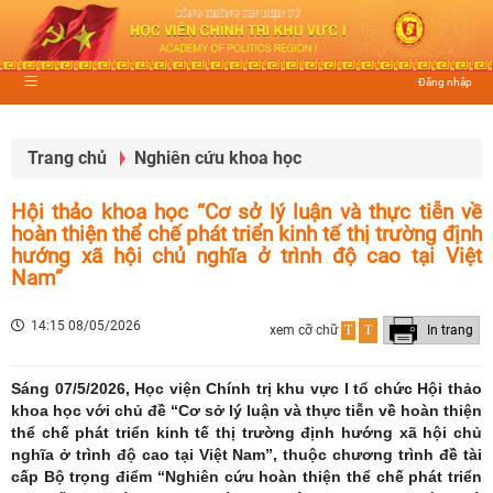
Đăng nhập
Trang chủ
Nghiên cứu khoa học
Hội thảo khoa học “Cơ sở lý luận và thực tiễn về
hoàn thiện thể chế phát triển kinh tế thị trường định
hướng xã hội chủ nghĩa ở trình độ cao tại Việt
Nam”
14:15 08/05/2026
xem cỡ chữ
T
T
In trang
Sáng 07/5/2026, Học viện Chính trị khu vực I tổ chức Hội thảo
khoa học với chủ đề “Cơ sở lý luận và thực tiễn về hoàn thiện
thể chế phát triển kinh tế thị trường định hướng xã hội chủ
nghĩa ở trình độ cao tại Việt Nam”, thuộc chương trình đề tài
cấp Bộ trọng điểm “Nghiên cứu hoàn thiện thể chế phát triển