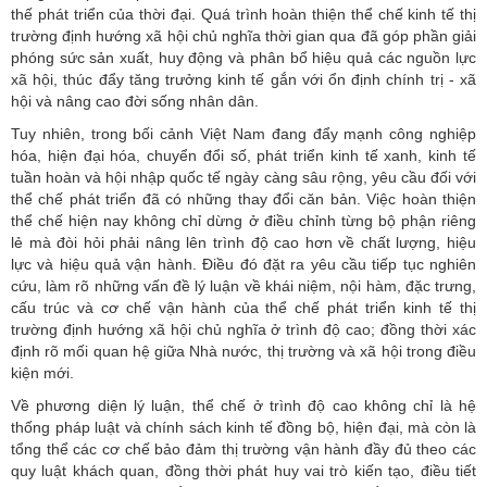
thế phát triển của thời đại. Quá trình hoàn thiện thể chế kinh tế thị
trường định hướng xã hội chủ nghĩa thời gian qua đã góp phần giải
phóng sức sản xuất, huy động và phân bổ hiệu quả các nguồn lực
xã hội, thúc đẩy tăng trưởng kinh tế gắn với ổn định chính trị - xã
hội và nâng cao đời sống nhân dân.
Tuy nhiên, trong bối cảnh Việt Nam đang đẩy mạnh công nghiệp
hóa, hiện đại hóa, chuyển đổi số, phát triển kinh tế xanh, kinh tế
tuần hoàn và hội nhập quốc tế ngày càng sâu rộng, yêu cầu đối với
thể chế phát triển đã có những thay đổi căn bản. Việc hoàn thiện
thể chế hiện nay không chỉ dừng ở điều chỉnh từng bộ phận riêng
lẻ mà đòi hỏi phải nâng lên trình độ cao hơn về chất lượng, hiệu
lực và hiệu quả vận hành. Điều đó đặt ra yêu cầu tiếp tục nghiên
cứu, làm rõ những vấn đề lý luận về khái niệm, nội hàm, đặc trưng,
cấu trúc và cơ chế vận hành của thể chế phát triển kinh tế thị
trường định hướng xã hội chủ nghĩa ở trình độ cao; đồng thời xác
định rõ mối quan hệ giữa Nhà nước, thị trường và xã hội trong điều
kiện mới.
Về phương diện lý luận, thể chế ở trình độ cao không chỉ là hệ
thống pháp luật và chính sách kinh tế đồng bộ, hiện đại, mà còn là
tổng thể các cơ chế bảo đảm thị trường vận hành đầy đủ theo các
quy luật khách quan, đồng thời phát huy vai trò kiến tạo, điều tiết