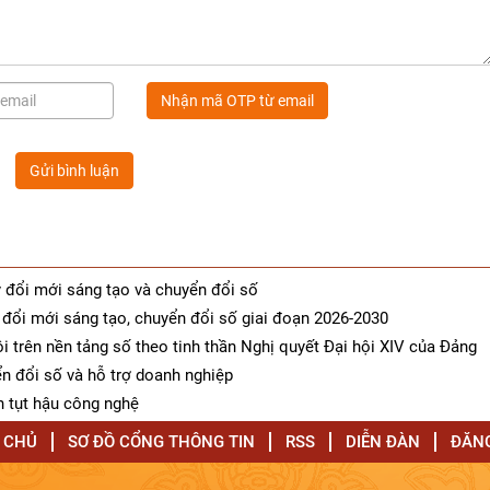
Nhận mã OTP từ email
Gửi bình luận
y đổi mới sáng tạo và chuyển đổi số
đổi mới sáng tạo, chuyển đổi số giai đoạn 2026-2030
hội trên nền tảng số theo tinh thần Nghị quyết Đại hội XIV của Đảng
 đổi số và hỗ trợ doanh nghiệp
h tụt hậu công nghệ
 CHỦ
SƠ ĐỒ CỔNG THÔNG TIN
RSS
DIỄN ĐÀN
ĐĂN