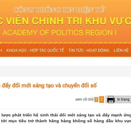
H
KHOA HỌC - HỢP TÁC QUỐC TẾ
TIN TỨC - HOẠT ĐỘNG
LIÊN HỆ
c đẩy đổi mới sáng tạo và chuyển đổi số
xem cỡ chữ
T
T
In trang
 lược phát triển hệ sinh thái đổi mới sáng tạo và đẩy mạnh ứn
g tới mục tiêu trở thành hãng hàng không số hàng đầu khu vự