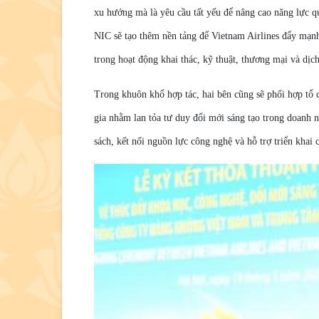
xu hướng mà là yêu cầu tất yếu để nâng cao năng lực qu
NIC sẽ tạo thêm nền tảng để Vietnam Airlines đẩy mạn
trong hoạt động khai thác, kỹ thuật, thương mại và dịc
Trong khuôn khổ hợp tác, hai bên cũng sẽ phối hợp tổ c
gia nhằm lan tỏa tư duy đổi mới sáng tạo trong doanh 
sách, kết nối nguồn lực công nghệ và hỗ trợ triển khai