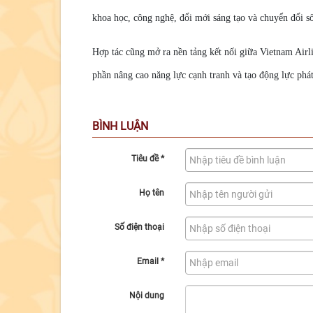
khoa học, công nghệ, đổi mới sáng tạo và chuyển đổi số
Hợp tác cũng mở ra nền tảng kết nối giữa Vietnam Airli
phần nâng cao năng lực cạnh tranh và tạo động lực ph
BÌNH LUẬN
Tiêu đề
*
Họ tên
Số điện thoại
Email
*
Nội dung