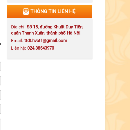
Tăng cường công tác phòng,
THÔNG TIN LIÊN HỆ
chống tham nhũng, lãng phí,
tiêu cực góp phần xây dựng
đảng và hệ thống chính trị trong
Địa chỉ:
Số 15, đường Khuất Duy Tiến,
sạch, vững mạnh trong kỷ
nguyên mới
quận Thanh Xuân, thành phố Hà Nội
Email:
ttdt.hvct1@gmail.com
n
Liên hệ:
024.38543970