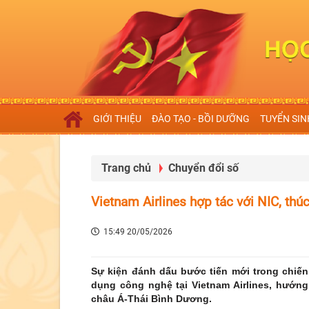
GIỚI THIỆU
ĐÀO TẠO - BỒI DƯỠNG
TUYỂN SIN
Trang chủ
Chuyển đổi số
Vietnam Airlines hợp tác với NIC, thú
15:49 20/05/2026
Sự kiện đánh dấu bước tiến mới trong chiến
dụng công nghệ tại Vietnam Airlines, hướn
châu Á-Thái Bình Dương.