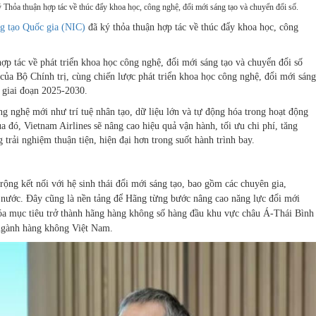
 Thỏa thuận hợp tác về thúc đẩy khoa học, công nghệ, đổi mới sáng tạo và chuyển đổi số.
g tạo Quốc gia (NIC)
đã ký thỏa thuận hợp tác về thúc đẩy khoa học, công
hợp tác về phát triển khoa học công nghệ, đổi mới sáng tạo và chuyển đổi số
a Bộ Chính trị, cùng chiến lược phát triển khoa học công nghệ, đổi mới sáng
s giai đoạn 2025-2030.
g nghệ mới như trí tuệ nhân tạo, dữ liệu lớn và tự động hóa trong hoạt động
ua đó, Vietnam Airlines sẽ nâng cao hiệu quả vận hành, tối ưu chi phí, tăng
rải nghiệm thuận tiện, hiện đại hơn trong suốt hành trình bay.
ộng kết nối với hệ sinh thái đổi mới sáng tạo, bao gồm các chuyên gia,
ài nước. Đây cũng là nền tảng để Hãng từng bước nâng cao năng lực đổi mới
hóa mục tiêu trở thành hãng hàng không số hàng đầu khu vực châu Á-Thái Bình
 ngành hàng không Việt Nam.