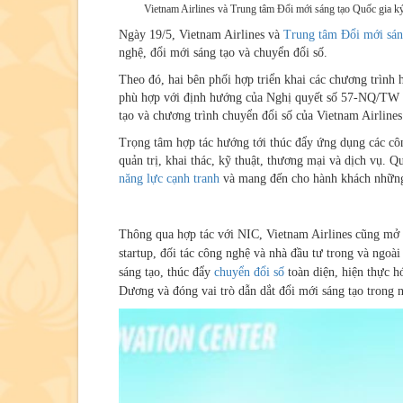
Vietnam Airlines và Trung tâm Đổi mới sáng tạo Quốc gia ký
Ngày 19/5, Vietnam Airlines và
Trung tâm Đổi mới sán
nghệ, đổi mới sáng tạo và chuyển đổi số.
Theo đó, hai bên phối hợp triển khai các chương trình 
phù hợp với định hướng của Nghị quyết số 57-NQ/TW củ
tạo và chương trình chuyển đổi số của Vietnam Airline
Trọng tâm hợp tác hướng tới thúc đẩy ứng dụng các côn
quản trị, khai thác, kỹ thuật, thương mại và dịch vụ. Q
năng lực cạnh tranh
và mang đến cho hành khách những t
Thông qua hợp tác với NIC, Vietnam Airlines cũng mở r
startup, đối tác công nghệ và nhà đầu tư trong và ngo
sáng tạo, thúc đẩy
chuyển đổi số
toàn diện, hiện thực 
Dương và đóng vai trò dẫn dắt đổi mới sáng tạo trong