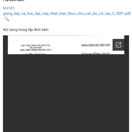
KH107-
giang_day_va_hoc_tap_cap_nhat_kien_thuc_cho_can_bo_LD_lop_2_0001.pdf
Nội dung trong tệp đính kèm