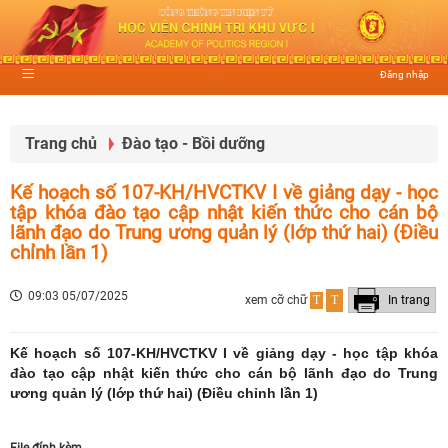
Đăng nhập
Trang chủ
Đào tạo - Bồi dưỡng
Kế hoạch số 107-KH/HVCTKV I về giảng dạy - học
tập khóa đào tạo cập nhật kiến thức cho cán bộ
lãnh đạo do Trung ương quản lý (lớp thứ hai) (Điều
chỉnh lần 1)
09:03 05/07/2025
xem cỡ chữ
T
T
In trang
Kế hoạch số 107-KH/HVCTKV I về giảng dạy - học tập khóa
đào tạo cập nhật kiến thức cho cán bộ lãnh đạo do Trung
ương quản lý (lớp thứ hai) (Điều chỉnh lần 1)
File đính kèm