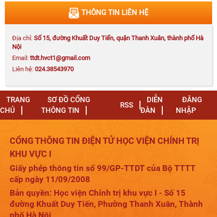
Thông báo số 203-TB/HVCTKV I kế hoạch thi bổ
THÔNG TIN LIÊN HỆ
sung lớp CCLLCT
Địa chỉ:
Số 15, đường Khuất Duy Tiến, quận Thanh Xuân, thành phố Hà
Nội
Email:
ttdt.hvct1@gmail.com
Liên hệ:
024.38543970
Quyết định số 655-QĐ/HVCTKV I công khai quyết
toán ngân sách năm 2025 của Học viện Chính trị
khu vực I
TRANG
SƠ ĐỒ CỔNG
DIỄN
ĐĂNG
RSS
CHỦ
THÔNG TIN
ĐÀN
NHẬP
Xây dựng "lá chắn thép" trên không gian mạng
CỔNG THÔNG TIN ĐIỆN TỬ HỌC VIỆN CHÍNH TRỊ
trong tình hình mới
KHU VỰC I
Giấy phép thông tin số 99/GP-TTDT của Bộ TTTT
cấp ngày 11/09/2008
Bản quyền: Học viện Chính trị khu vực I - Số 15
Phát biểu của Tổng Bí thư, Chủ tịch nước Tô Lâm tại Khai
đường Khuất Duy Tiến, Phường Thanh Xuân, Thành
mạc Hội nghị lần thứ ba Ban Chấp hành Trung ương Đảng
phố Hà Nội
khóa XIV