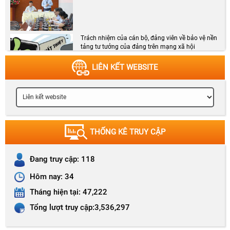
Trách nhiệm của cán bộ, đảng viên về bảo vệ nền
tảng tư tưởng của đảng trên mạng xã hội
LIÊN KẾT WEBSITE
Chương trình Chào cờ, phổ biến Nghị quyết tháng 8
năm 2026
THỐNG KÊ TRUY CẬP
Đang truy cập:
118
Kế hoạch số 171-KH/HVCTKV I hệ thống kiến
Hôm nay:
34
thức và hướng dẫn ôn thi tốt nghiệp các lớp
CCLLCT hệ tập trung K72 (tuyển sinh đợt 2)
Tháng hiện tại:
47,222
Tổng lượt truy cập:
3,536,297