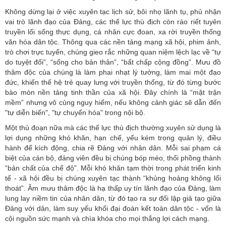
Không dừng lại ở việc xuyên tạc lịch sử, bôi nhọ lãnh tụ, phủ nhận
vai trò lãnh đạo của Đảng, các thế lực thù địch còn ráo riết tuyên
truyền lối sống thực dụng, cá nhân cực đoan, xa rời truyền thống
văn hóa dân tộc. Thông qua các nền tảng mạng xã hội, phim ảnh,
trò chơi trực tuyến, chúng gieo rắc những quan niệm lệch lạc về “tự
do tuyệt đối”, “sống cho bản thân”, “bất chấp cộng đồng”. Mưu đồ
thâm độc của chúng là làm phai nhạt lý tưởng, làm mai một đạo
đức, khiến thế hệ trẻ quay lưng với truyền thống, từ đó từng bước
bào mòn nền tảng tinh thần của xã hội. Đây chính là “mặt trận
mềm” nhưng vô cùng nguy hiểm, nếu không cảnh giác sẽ dẫn đến
"tự diễn biến", "tự chuyển hóa" trong nội bộ.
Một thủ đoạn nữa mà các thế lực thù địch thường xuyên sử dụng là
lợi dụng những khó khăn, hạn chế, yếu kém trong quản lý, điều
hành để kích động, chia rẽ Đảng với nhân dân. Mỗi sai phạm cá
biệt của cán bộ, đảng viên đều bị chúng bóp méo, thổi phồng thành
“bản chất của chế độ”. Mỗi khó khăn tạm thời trong phát triển kinh
tế - xã hội đều bị chúng xuyên tạc thành “khủng hoảng không lối
thoát”. Âm mưu thâm độc là hạ thấp uy tín lãnh đạo của Đảng, làm
lung lay niềm tin của nhân dân, từ đó tạo ra sự đối lập giả tạo giữa
Đảng với dân, làm suy yếu khối đại đoàn kết toàn dân tộc - vốn là
cội nguồn sức mạnh và chìa khóa cho mọi thắng lợi cách mạng.