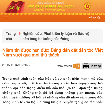
Đăng nhập
Trang
Nghiên cứu, Phát triển lý luận và Bảo vệ
chủ
nền tảng tư tưởng của Đảng
Niềm tin được hun đúc: Đảng dẫn dắt dân tộc Việt
Nam vượt qua mọi thử thách
15:11 16/09/2025
xem cỡ chữ
T
T
In trang
Trong quá trình toàn cầu hóa và sự phát triển mạnh mẽ của
công nghệ số, mặt trận tư tưởng - văn hóa ngày càng trở
thành địa bàn trọng điểm mà các thế lực thù địch tập trung
chống phá. Chúng triệt để lợi dụng không gian mạng, báo
chí, truyền thông xã hội và những vấn đề nhạy cảm trong đời
sống kinh tế - xã hội để tung tin giả, xuyên tạc, gieo rắc hoài