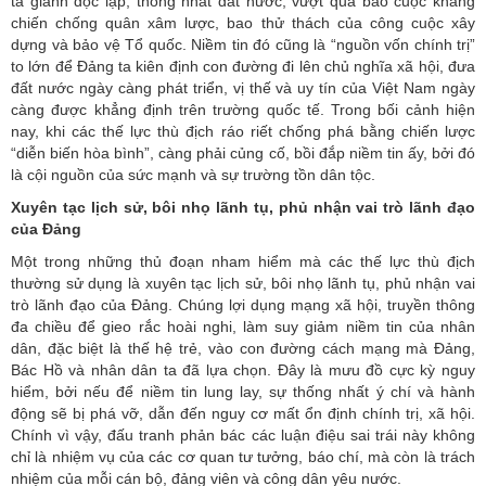
ta giành độc lập, thống nhất đất nước, vượt qua bao cuộc kháng
chiến chống quân xâm lược, bao thử thách của công cuộc xây
dựng và bảo vệ Tổ quốc. Niềm tin đó cũng là “nguồn vốn chính trị”
to lớn để Đảng ta kiên định con đường đi lên chủ nghĩa xã hội, đưa
đất nước ngày càng phát triển, vị thế và uy tín của Việt Nam ngày
càng được khẳng định trên trường quốc tế. Trong bối cảnh hiện
nay, khi các thế lực thù địch ráo riết chống phá bằng chiến lược
“diễn biến hòa bình”, càng phải củng cố, bồi đắp niềm tin ấy, bởi đó
là cội nguồn của sức mạnh và sự trường tồn dân tộc.
Xuyên tạc lịch sử, bôi nhọ lãnh tụ, phủ nhận vai trò lãnh đạo
của Đảng
Một trong những thủ đoạn nham hiểm mà các thế lực thù địch
thường sử dụng là xuyên tạc lịch sử, bôi nhọ lãnh tụ, phủ nhận vai
trò lãnh đạo của Đảng. Chúng lợi dụng mạng xã hội, truyền thông
đa chiều để gieo rắc hoài nghi, làm suy giảm niềm tin của nhân
dân, đặc biệt là thế hệ trẻ, vào con đường cách mạng mà Đảng,
Bác Hồ và nhân dân ta đã lựa chọn. Đây là mưu đồ cực kỳ nguy
hiểm, bởi nếu để niềm tin lung lay, sự thống nhất ý chí và hành
động sẽ bị phá vỡ, dẫn đến nguy cơ mất ổn định chính trị, xã hội.
Chính vì vậy, đấu tranh phản bác các luận điệu sai trái này không
chỉ là nhiệm vụ của các cơ quan tư tưởng, báo chí, mà còn là trách
nhiệm của mỗi cán bộ, đảng viên và công dân yêu nước.