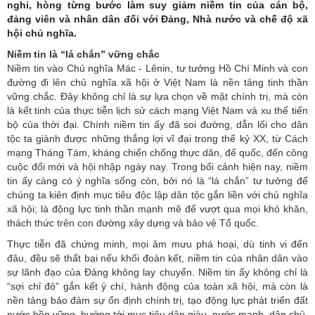
nghi, hòng từng bước làm suy giảm niềm tin của cán bộ,
đảng viên và nhân dân đối với Đảng, Nhà nước và chế độ xã
hội chủ nghĩa.
Niềm tin là “lá chắn” vững chắc
Niềm tin vào Chủ nghĩa Mác - Lênin, tư tưởng Hồ Chí Minh và con
đường đi lên chủ nghĩa xã hội ở Việt Nam là nền tảng tinh thần
vững chắc. Đây không chỉ là sự lựa chọn về mặt chính trị, mà còn
là kết tinh của thực tiễn lịch sử cách mạng Việt Nam và xu thế tiến
bộ của thời đại. Chính niềm tin ấy đã soi đường, dẫn lối cho dân
tộc ta giành được những thắng lợi vĩ đại trong thế kỷ XX, từ Cách
mạng Tháng Tám, kháng chiến chống thực dân, đế quốc, đến công
cuộc đổi mới và hội nhập ngày nay. Trong bối cảnh hiện nay, niềm
tin ấy càng có ý nghĩa sống còn, bởi nó là “lá chắn” tư tưởng để
chúng ta kiên định mục tiêu độc lập dân tộc gắn liền với chủ nghĩa
xã hội; là động lực tinh thần mạnh mẽ để vượt qua mọi khó khăn,
thách thức trên con đường xây dựng và bảo vệ Tổ quốc.
Thực tiễn đã chứng minh, mọi âm mưu phá hoại, dù tinh vi đến
đâu, đều sẽ thất bại nếu khối đoàn kết, niềm tin của nhân dân vào
sự lãnh đạo của Đảng không lay chuyển. Niềm tin ấy không chỉ là
“sợi chỉ đỏ” gắn kết ý chí, hành động của toàn xã hội, mà còn là
nền tảng bảo đảm sự ổn định chính trị, tạo động lực phát triển đất
nước bền vững, hướng tới mục tiêu dân giàu, nước mạnh, dân chủ,