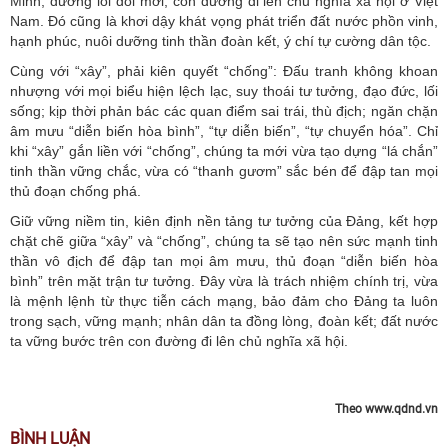
Minh, đường lối đổi mới, con đường đi lên chủ nghĩa xã hội ở Việt
Nam. Đó cũng là khơi dậy khát vọng phát triển đất nước phồn vinh,
hạnh phúc, nuôi dưỡng tinh thần đoàn kết, ý chí tự cường dân tộc.
Cùng với “xây”, phải kiên quyết “chống”: Đấu tranh không khoan
nhượng với mọi biểu hiện lệch lạc, suy thoái tư tưởng, đạo đức, lối
sống; kịp thời phản bác các quan điểm sai trái, thù địch; ngăn chặn
âm mưu “diễn biến hòa bình”, “tự diễn biến”, “tự chuyển hóa”. Chỉ
khi “xây” gắn liền với “chống”, chúng ta mới vừa tạo dựng “lá chắn”
tinh thần vững chắc, vừa có “thanh gươm” sắc bén để đập tan mọi
thủ đoạn chống phá.
Giữ vững niềm tin, kiên định nền tảng tư tưởng của Đảng, kết hợp
chặt chẽ giữa “xây” và “chống”, chúng ta sẽ tạo nên sức mạnh tinh
thần vô địch để đập tan mọi âm mưu, thủ đoạn “diễn biến hòa
bình” trên mặt trận tư tưởng. Đây vừa là trách nhiệm chính trị, vừa
là mệnh lệnh từ thực tiễn cách mạng, bảo đảm cho Đảng ta luôn
trong sạch, vững mạnh; nhân dân ta đồng lòng, đoàn kết; đất nước
ta vững bước trên con đường đi lên chủ nghĩa xã hội.
Theo www.qdnd.vn
BÌNH LUẬN