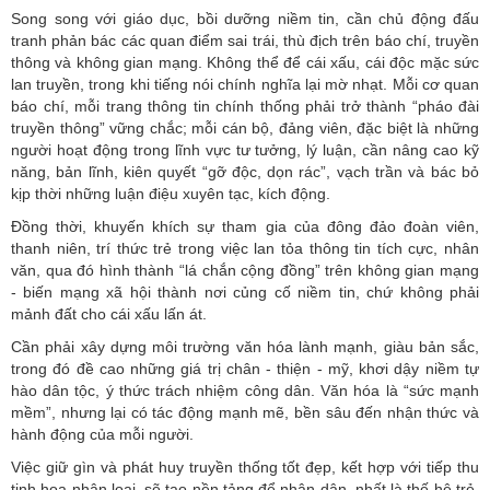
Song song với giáo dục, bồi dưỡng niềm tin, cần chủ động đấu
tranh phản bác các quan điểm sai trái, thù địch trên báo chí, truyền
thông và không gian mạng. Không thể để cái xấu, cái độc mặc sức
lan truyền, trong khi tiếng nói chính nghĩa lại mờ nhạt. Mỗi cơ quan
báo chí, mỗi trang thông tin chính thống phải trở thành “pháo đài
truyền thông” vững chắc; mỗi cán bộ, đảng viên, đặc biệt là những
người hoạt động trong lĩnh vực tư tưởng, lý luận, cần nâng cao kỹ
năng, bản lĩnh, kiên quyết “gỡ độc, dọn rác”, vạch trần và bác bỏ
kịp thời những luận điệu xuyên tạc, kích động.
Đồng thời, khuyến khích sự tham gia của đông đảo đoàn viên,
thanh niên, trí thức trẻ trong việc lan tỏa thông tin tích cực, nhân
văn, qua đó hình thành “lá chắn cộng đồng” trên không gian mạng
- biến mạng xã hội thành nơi củng cố niềm tin, chứ không phải
mảnh đất cho cái xấu lấn át.
Cần phải xây dựng môi trường văn hóa lành mạnh, giàu bản sắc,
trong đó đề cao những giá trị chân - thiện - mỹ, khơi dậy niềm tự
hào dân tộc, ý thức trách nhiệm công dân. Văn hóa là “sức mạnh
mềm”, nhưng lại có tác động mạnh mẽ, bền sâu đến nhận thức và
hành động của mỗi người.
Việc giữ gìn và phát huy truyền thống tốt đẹp, kết hợp với tiếp thu
tinh hoa nhân loại, sẽ tạo nền tảng để nhân dân, nhất là thế hệ trẻ,