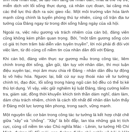
miễn dịch với lối sống thực dụng, cá nhân cực đoan, lai căng mà
các thế lực thù địch ra sức gieo rắc. Một môi trường văn hóa lành
mạnh cũng chính là tuyến phòng thủ tự nhiên, củng cố trận địa tư
tưởng của Đảng ngay từ trong đời sống hằng ngày của xã hội.
Ngoài ra, việc nêu gương và trách nhiệm của cán bộ, đảng viên
cũng không kém phần quan trọng. Bởi, "một tấm gương sống còn
có giá trị hơn trăm bài diễn văn tuyên truyền", lời nói phải đi đôi với
việc làm, từ đó củng cố niềm tin của nhân dân đối với Đảng.
Khi cán bộ, đảng viên thực sự gương mẫu trong công tác, liêm
chính trong đời sống, gần gũi, tận tụy với nhân dân, thì mọi luận
điệu xuyên tạc, mọi âm mưu chia rẽ Đảng - nhân dân đều tự động
bị vô hiệu hóa. Ngược lại, bất cứ sự suy thoái nào về tư tưởng
chính trị, đạo đức, lối sống trong hàng ngũ cán bộ đều có thể bị kẻ
thù lợi dụng. Vì vậy, việc giữ nghiêm kỷ luật Đảng, tăng cường kiểm
tra, giám sát, đồng thời khuyến khích tinh thần dám nghĩ, dám làm,
dám chịu trách nhiệm, chính là cách tốt nhất để nhân dân luôn thấy
ở Đảng một lực lượng tiên phong, trong sạch, vững mạnh.
Một nguyên tắc cơ bản trong công tác tư tưởng là kết hợp chặt chẽ
giữa “xây” và “chống”. “Xây” là bồi đắp, lan tỏa những giá trị tích
cực, củng cố niềm tin vào Chủ nghĩa Mác - Lênin, tư tưởng Hồ Chí