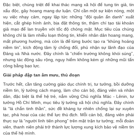
Đặc biệt, chúng triệt để khai thác mạng xã hội để tung tin giả, tin
xấu độc, gây hoang mang dư luận. Chỉ cần một sự kiện nóng, một
vụ việc nhạy cảm, ngay lập tức những “đội quân ẩn danh” xuất
hiện, cắt ghép hình ảnh, bịa đặt thông tin, thậm chí tạo tài khoản
giả mạo để lan truyền với tốc độ chóng mặt. Mục tiêu của chúng
không chỉ là làm nhiễu loạn thông tin, khiến nhân dân hoang mang,
mất phương hướng, mà còn là để từng bước tạo ra “khủng hoảng
niềm tin”, kích động tâm lý chống đối, phủ nhận sự lãnh đạo của
Đảng và Nhà nước. Đây chính là “chiến trường không khói súng”,
nhưng tác động sâu rộng, nguy hiểm không kém gì những mũi tấn
công bằng bạo lực.
Giải pháp đập tan âm mưu, thủ đoạn
Trước hết, cần tăng cường giáo dục chính trị, tư tưởng, bồi dưỡng
niềm tin, lý tưởng cách mạng, làm cho cán bộ, đảng viên và nhân
dân, đặc biệt là thế hệ trẻ, nắm vững Chủ nghĩa Mác - Lênin, tư
tưởng Hồ Chí Minh, mục tiêu lý tưởng xã hội chủ nghĩa. Đây chính
là “lá chắn tinh thần”, sức đề kháng tự nhiên chống lại sự xuyên
tạc, phá hoại của các thế lực thù địch. Mỗi cán bộ, đảng viên phải
thực sự là “người lính tiên phong” trên mặt trận tư tưởng; mỗi đoàn
viên, thanh niên phải trở thành lực lượng xung kích bảo vệ niềm tin
của thế hệ mình.